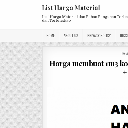
Skip
List Harga Material
to
content
List Harga Material dan Bahan Bangunan Terb
dan Terlengkap
HOME
ABOUT US
PRIVACY POLICY
DISC
P
A
I
Harga membuat 1m3 kol
+