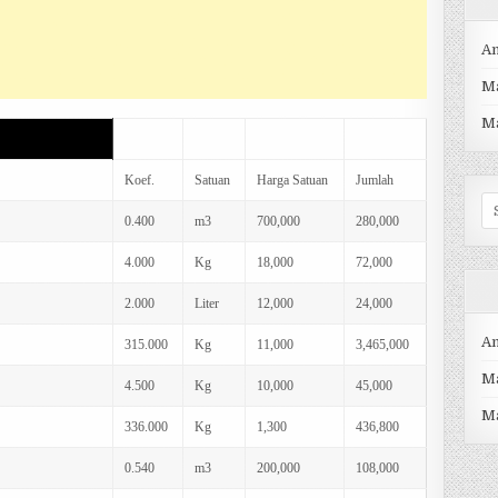
An
Ma
M
i+ bekisting)
Koef.
Satuan
Harga Satuan
Jumlah
Se
0.400
m3
700,000
280,000
fo
4.000
Kg
18,000
72,000
2.000
Liter
12,000
24,000
An
315.000
Kg
11,000
3,465,000
Ma
4.500
Kg
10,000
45,000
M
336.000
Kg
1,300
436,800
0.540
m3
200,000
108,000