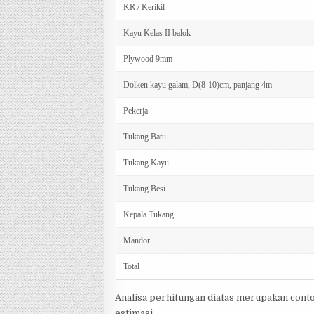
KR / Kerikil
Kayu Kelas II balok
Plywood 9mm
Dolken kayu galam, D(8-10)cm, panjang 4m
Pekerja
Tukang Batu
Tukang Kayu
Tukang Besi
Kepala Tukang
Mandor
Total
Analisa perhitungan diatas merupakan cont
estimasi