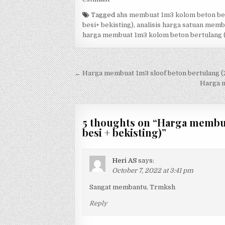
Tagged
ahs membuat 1m3 kolom beton be
besi+ bekisting)
,
analisis harga satuan memb
harga membuat 1m3 kolom beton bertulang 
Post
← Harga membuat 1m3 sloof beton bertulang (2
navigation
Harga m
5 thoughts on “
Harga membua
besi + bekisting)
”
Heri AS
says:
October 7, 2022 at 3:41 pm
Sangat membantu. Trmksh
Reply