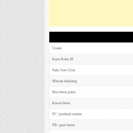
AHS membuat 1m3 kolom beton bertulang (300kg bes
Uraian
Kayu Kelas III
Paku 5cm-12cm
Minyak bekisting
Besi beton polos
Kawat beton
PC / portland cement
PB / pasir beton