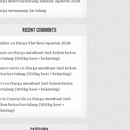
rga Material/Barang Sanitair Agustus 2026
arga memasang 1m talang
RECENT COMMENTS
uklas
on
Harga Plat Besi Agustus 2026
dmin
on
Harga membuat 1m3 kolom beton
rtulang (300kg besi + bekisting)
mperonest
on
Harga membuat 1m3 kolom
ton bertulang (300kg besi + bekisting)
vi
on
Harga membuat 1m3 kolom beton
rtulang (300kg besi + bekisting)
rin Damopolii
on
Harga membuat 1m3
lom beton bertulang (300kg besi +
kisting)
CATEGORY