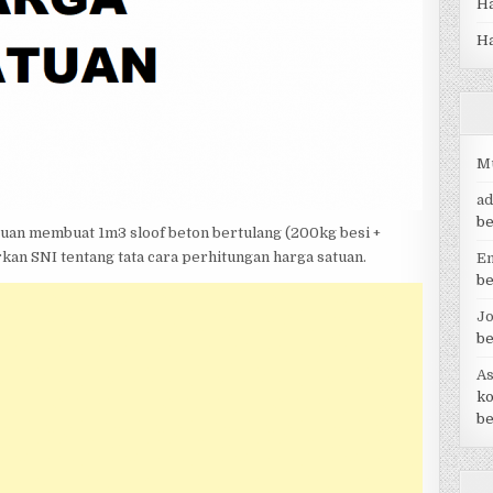
Ha
BEKISTING)
H
M
a
be
satuan membuat 1m3 sloof beton bertulang (200kg besi +
arkan SNI tentang tata cara perhitungan harga satuan.
E
be
Jo
be
As
ko
be