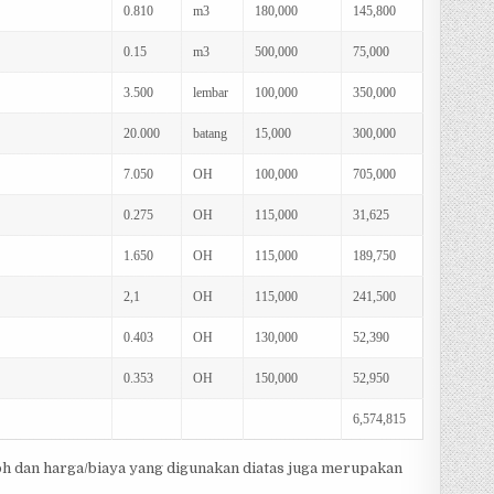
0.810
m3
180,000
145,800
0.15
m3
500,000
75,000
3.500
lembar
100,000
350,000
20.000
batang
15,000
300,000
7.050
OH
100,000
705,000
0.275
OH
115,000
31,625
1.650
OH
115,000
189,750
2,1
OH
115,000
241,500
0.403
OH
130,000
52,390
0.353
OH
150,000
52,950
6,574,815
oh dan harga/biaya yang digunakan diatas juga merupakan