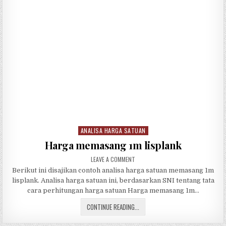
ANALISA HARGA SATUAN
Posted
in
Harga memasang 1m lisplank
ON
LEAVE A COMMENT
HARGA
Berikut ini disajikan contoh analisa harga satuan memasang 1m
MEMASANG
1M
lisplank. Analisa harga satuan ini, berdasarkan SNI tentang tata
LISPLANK
cara perhitungan harga satuan Harga memasang 1m…
HARGA
CONTINUE READING...
MEMASANG