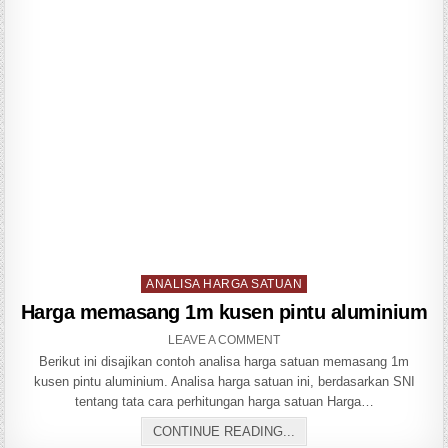
Posted
ANALISA HARGA SATUAN
in
Harga memasang 1m kusen pintu aluminium
ON
LEAVE A COMMENT
HARGA
Berikut ini disajikan contoh analisa harga satuan memasang 1m
MEMASANG
1M
kusen pintu aluminium. Analisa harga satuan ini, berdasarkan SNI
KUSEN
PINTU
tentang tata cara perhitungan harga satuan Harga…
ALUMINIUM
HARGA
CONTINUE READING...
MEMASANG