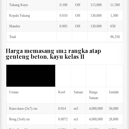
Tukang Kayu
0.100
OH
115,000
11,500
Kepala Tukang
0.010
OH
130,000
1,300
Mandor
0.005
OH
130,000
650
Total
96,350
Harga memasang 1m2 rangka atap
genteng beton, kayu kelas II
AHS memasang 1m2 rangka
atap genteng beton, kayu
kelas II
Uraian
Koef.
Satuan
Harga
Jumlah
Satuan
Kaso-kaso (5x7) cm
0.014
m3
4,000,000
56,000
Reng (3x4) cm
0.0072
m3
4,000,000
28,800