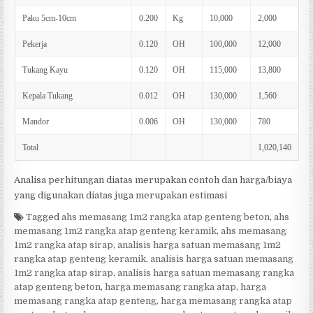
Paku 5cm-10cm
0.200
Kg
10,000
2,000
Pekerja
0.120
OH
100,000
12,000
Tukang Kayu
0.120
OH
115,000
13,800
Kepala Tukang
0.012
OH
130,000
1,560
Mandor
0.006
OH
130,000
780
Total
1,020,140
Analisa perhitungan diatas merupakan contoh dan harga/biaya
yang digunakan diatas juga merupakan estimasi
Tagged
ahs memasang 1m2 rangka atap genteng beton
,
ahs
memasang 1m2 rangka atap genteng keramik
,
ahs memasang
1m2 rangka atap sirap
,
analisis harga satuan memasang 1m2
rangka atap genteng keramik
,
analisis harga satuan memasang
1m2 rangka atap sirap
,
analisis harga satuan memasang rangka
atap genteng beton
,
harga memasang rangka atap
,
harga
memasang rangka atap genteng
,
harga memasang rangka atap