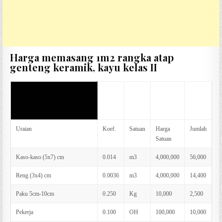
Harga memasang 1m2 rangka atap
genteng keramik, kayu kelas II
AHS memasang 1m2 rangka
atap genteng keramik, kayu
kelas II
Uraian
Koef.
Satuan
Harga
Jumlah
Satuan
Kaso-kaso (5x7) cm
0.014
m3
4,000,000
56,000
Reng (3x4) cm
0.0036
m3
4,000,000
14,400
Paku 5cm-10cm
0.250
Kg
10,000
2,500
Pekerja
0.100
OH
100,000
10,000