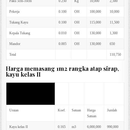
Paku 5cm-10cm
0.250
Kg
10,000
2,500
Pekerja
0.100
OH
100,000
10,000
Tukang Kayu
0.100
OH
115,000
11,500
Kepala Tukang
0.010
OH
130,000
1,300
Mandor
0.005
OH
130,000
650
Total
110,750
Harga memasang 1m2 rangka atap sirap,
kayu kelas II
AHS memasang 1m2
rangka atap sirap, kayu
kelas II
Uraian
Koef.
Satuan
Harga
Jumlah
Satuan
Kayu kelas II
0.165
m3
6,000,000
990,000