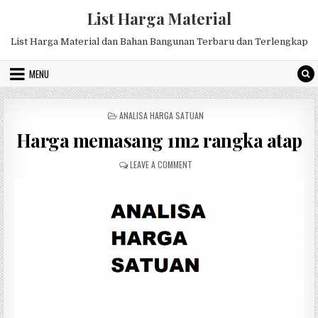
Skip
List Harga Material
to
content
List Harga Material dan Bahan Bangunan Terbaru dan Terlengkap
MENU
POSTED
ANALISA HARGA SATUAN
IN
Harga memasang 1m2 rangka atap
ON
LEAVE A COMMENT
HARGA
MEMASANG
1M2
RANGKA
ATAP