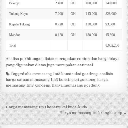
Pekerja
2.400
OH
100,000
240,000
Tukang Kayu
7.200
OH
115,000
828,000
Kepala Tukang
0.720
OH
130,000
93,600
Mandor
0.120
OH
130,000
15,600
Total
8,002,200
Analisa perhitungan diatas merupakan contoh dan harga/biaya
yang digunakan diatas juga merupakan estimasi
Tagged
ahs memasang 1m3 konstruksi gordeng
,
analisis
harga satuan memasang 1m3 konstruksi gordeng
,
harga
memasang 1m3 gordeng
,
harga memasang gordeng
Post
← Harga memasang 1m3 konstruksi kuda-kuda
navigation
Harga memasang 1m2 rangka atap →