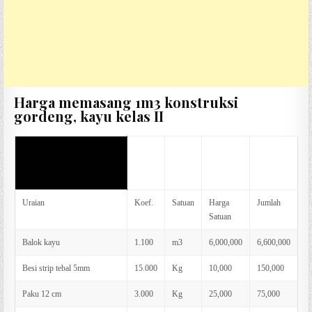
Harga memasang 1m3 konstruksi
gordeng, kayu kelas II
AHS memasang 1m3
konstruksi gordeng, kayu
kelas II
Uraian
Koef.
Satuan
Harga
Jumlah
Satuan
Balok kayu
1.100
m3
6,000,000
6,600,000
Besi strip tebal 5mm
15.000
Kg
10,000
150,000
Paku 12 cm
3.000
Kg
25,000
75,000