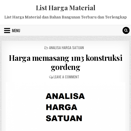
Skip
List Harga Material
to
content
List Harga Material dan Bahan Bangunan Terbaru dan Terlengkap
MENU
POSTED
ANALISA HARGA SATUAN
IN
Harga memasang 1m3 konstruksi
gordeng
ON
LEAVE A COMMENT
HARGA
MEMASANG
1M3
KONSTRUKSI
GORDENG